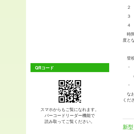
２ 
３ 
４ 
時間
度と
登校
・ 
QRコード
（忘
・ 
なお
くだ
スマホからもご覧になれます。
バーコードリーダー機能で
読み取ってご覧ください。
新型