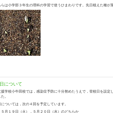
らは小学部３年生の理科の学習で使うひまわりです。先日植えた種が
日について
支援学校小牛田校では，感染症予防に十分努めたうえで，登校日を設定
した。
日については，次の４回を予定しています。
５月１９日（火），５月２０日（水）のどちらか