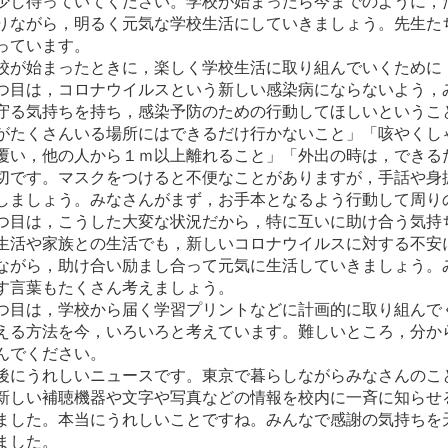
少し待っていてください。学校が始まったら今までのように，
りながら，明るく元気な学校生活にしていきましょう。先生た
っています。
が始まったときに，楽しく学校生活に取り組んでいくために
目は，コロナウイルスという新しい感染病にならないよう，
守る気持ちを持ち，感染予防のための行動してほしいというこ
がたくさんいる場所にはできるだけ行かないこと」「咳やくし
覆い，他の人から１ｍ以上離れること」「外出の時は，できる
切です。マスクをつけると不便なことがありますが，手話や身
しましょう。みなさんがまず，お手本となるよう行動して周り
目は，こうした大変な状況だから，特に互いに助け合う気持
生活や家族との生活でも，新しいコロナウイルスに対する不安
ながら，助け合い励まし合って元気に生活していきましょう。
す言葉もたくさん考えましょう。
目は，学校から届く学習プリントなどに計画的に取り組んで
える方法を今，いろいろと考えています。難しいところ，分か
んでください。
にうれしいニュースです。東京で暮らしながらみなさんのこ
新しい補聴機器や文字や写真などの情報を校内に一斉に知らせ
ました。本当にうれしいことですね。みんなで感謝の気持ちを
ました。