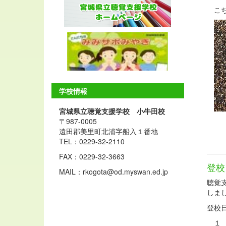
こち
学校情報
宮城県立聴覚支援学校 小牛田校
〒987-0005
遠田郡美里町北浦字船入１番地
TEL：0229-32-2110
FAX：0229-32-3663
登校
MAIL：rkogota@od.myswan.ed.jp
聴覚
しま
登校
１ 