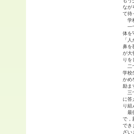
もう
なが
て待
学校
一つ
体を
「人
鼻を
が大
りを
二つ
学校
かめ
励ま
三つ
に答
り組
最後
で，
でき
ざい