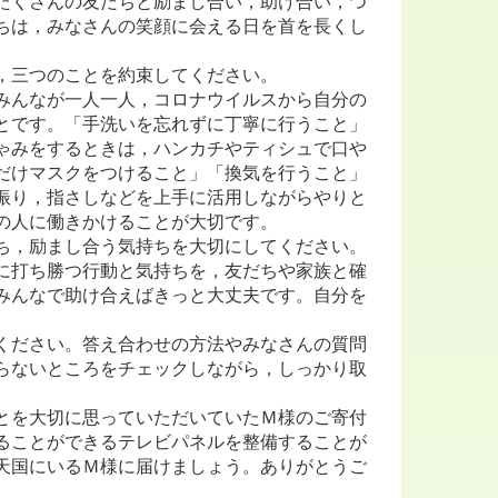
たくさんの友だちと励まし合い，助け合い，つ
ちは，みなさんの笑顔に会える日を首を長くし
，三つのことを約束してください。
みんなが一人一人，コロナウイルスから自分の
とです。「手洗いを忘れずに丁寧に行うこと」
ゃみをするときは，ハンカチやティシュで口や
だけマスクをつけること」「換気を行うこと」
振り，指さしなどを上手に活用しながらやりと
の人に働きかけることが大切です。
ち，励まし合う気持ちを大切にしてください。
に打ち勝つ行動と気持ちを，友だちや家族と確
みんなで助け合えばきっと大丈夫です。自分を
ください。答え合わせの方法やみなさんの質問
らないところをチェックしながら，しっかり取
とを大切に思っていただいていたＭ様のご寄付
ることができるテレビパネルを整備することが
天国にいるＭ様に届けましょう。ありがとうご