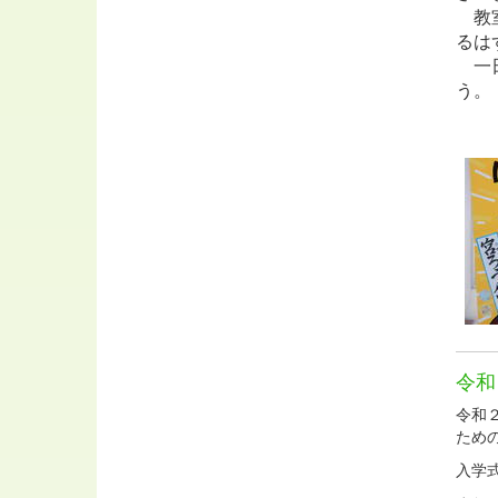
教室
るは
一日
令和
令和
ため
入学