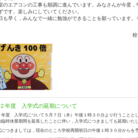
のエアコンの工事も順調に進んでいます。みなさんが今度，
ずです。楽しみにしていてください。
も早く，みんなで一緒に勉強ができることを願っています。
う。
校長 三浦 
２年度 入学式の延期について
２年度 入学式について５月７日（木）午後１時３０分より行うことと
の臨時休業期間を延長したことに伴い，入学式につきましても延期いた
式につきましては，現在のところ学校再開初日の午後１時３０分からを