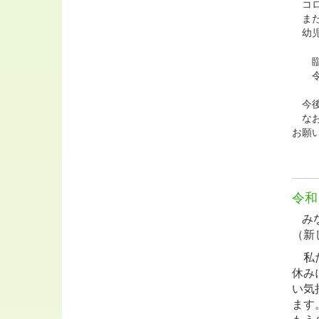
コロ
また
幼児
臨時
令和
今後
なお
お願
令和
み
（新
私た
休み
い気
ます