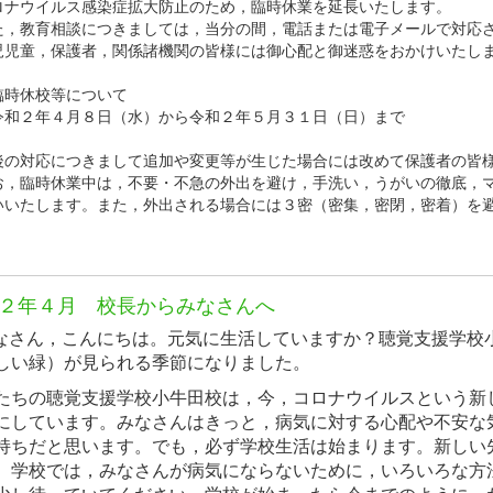
ナウイルス感染症拡大防止のため，臨時休業を延長いたします。
，教育相談につきましては，当分の間，電話または電子メールで対応さ
児童，保護者，関係諸機関の皆様には御心配と御迷惑をおかけいたしま
休校等について
２年４月８日（水）から令和２年５月３１日（日）まで
の対応につきまして追加や変更等が生じた場合には改めて保護者の皆
，臨時休業中は，不要・不急の外出を避け，手洗い，うがいの徹底，マ
いいたします。また，外出される場合には３密（密集，密閉，密着）を
２年４月 校長からみなさんへ
なさん，こんにちは。元気に生活していますか？聴覚支援学校
しい緑）が見られる季節になりました。
ちの聴覚支援学校小牛田校は，今，コロナウイルスという新
にしています。みなさんはきっと，病気に対する心配や不安な
持ちだと思います。でも，必ず学校生活は始まります。新しい
。学校では，みなさんが病気にならないために，いろいろな方