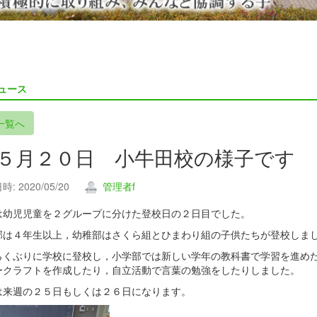
ュース
一覧へ
. ５月２０日 小牛田校の様子です
: 2020/05/20
管理者f
は幼児児童を２グループに分けた登校日の２日目でした。
部は４年生以上，幼稚部はさくら組とひまわり組の子供たちが登校しま
らくぶりに学校に登校し，小学部では新しい学年の教科書で学習を進め
ークラフトを作成したり，自立活動で言葉の勉強をしたりしました。
は来週の２５日もしくは２６日になります。