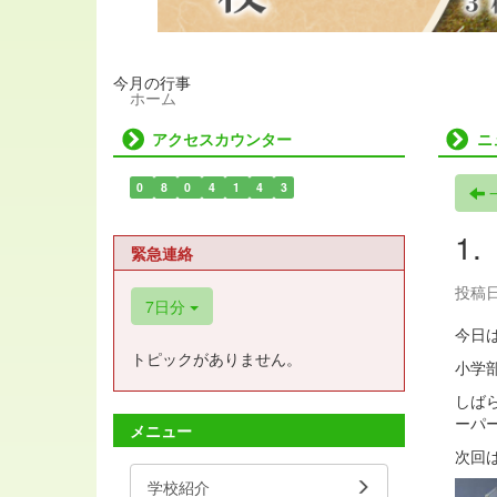
今月の行事
ホーム
アクセスカウンター
ニ
0
8
0
4
1
4
3
1
緊急連絡
投稿日時
7日分
今日
トピックがありません。
小学
しば
ーパ
メニュー
次回
学校紹介