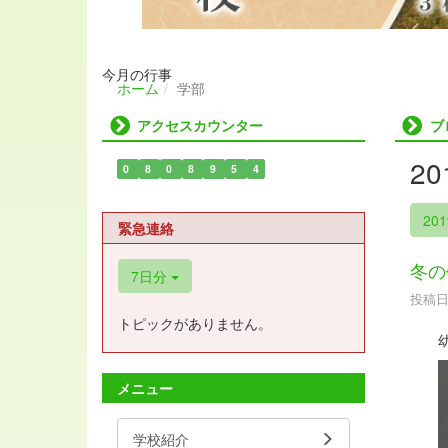
今月の行事
ホーム
学部
アクセスカウンター
ブ
2
0
8
0
8
9
5
4
20
緊急連絡
冬の
7日分
投稿日時
トピックがありません。
幼稚
メニュー
学校紹介