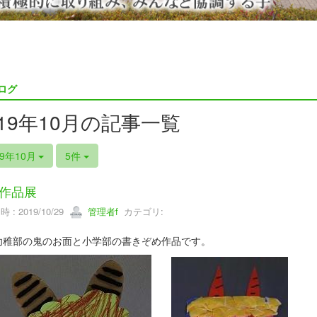
ログ
019年10月の記事一覧
19年10月
5件
作品展
 : 2019/10/29
管理者f
カテゴリ:
部の鬼のお面と
小学部の書きぞめ作品です。