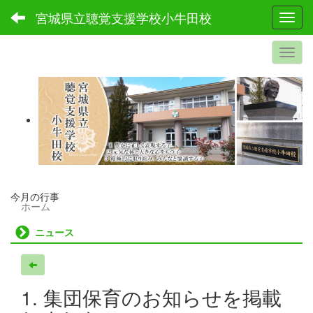
宮城県立聴覚支援学校小牛田校
Toggl
今月の行事
ホーム
ニュース
1. 集団保育のお知らせを掲載