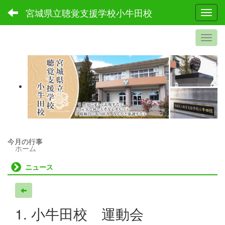
宮城県立聴覚支援学校小牛田校
Toggl
今月の行事
ホーム
ニュース
1. 小牛田校 運動会